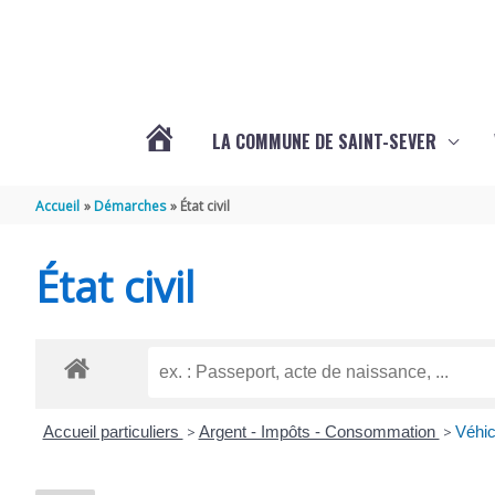
Aller au contenu
Aller au pied de page
LA COMMUNE DE SAINT-SEVER
L’ACTUALITÉ
Accueil
Démarches
État civil
DE
État civil
SAINT-
SEVER
Accueil particuliers
>
Argent - Impôts - Consommation
>
Véhic
DE