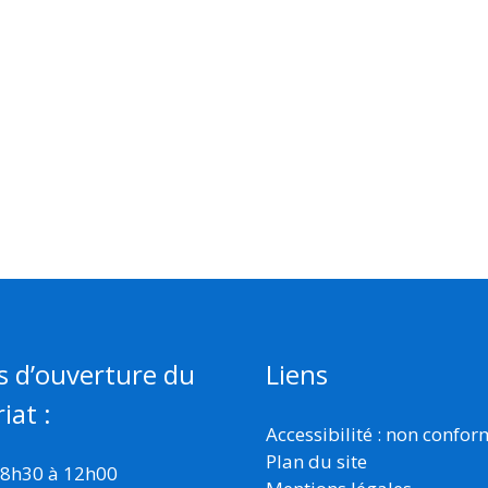
s d’ouverture du
Liens
iat :
Accessibilité : non confo
Plan du site
 8h30 à 12h00