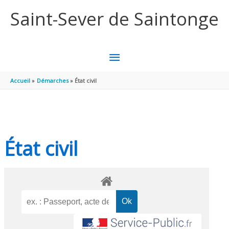
Aller au contenu
Aller au pied de page
Saint-Sever de Saintonge
MENU
PRINCIPAL
Accueil
Démarches
État civil
État civil