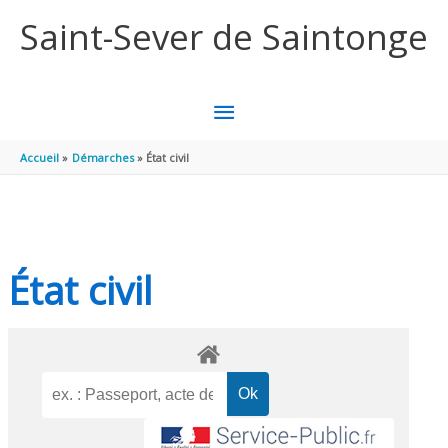
Aller au contenu
Aller au pied de page
Saint-Sever de Saintonge
MENU
PRINCIPAL
Accueil
Démarches
État civil
État civil