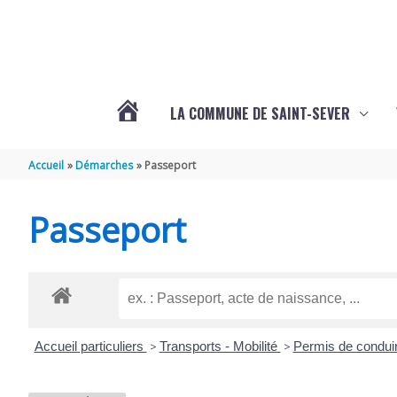
Aller au contenu
Aller au pied de page
LA COMMUNE DE SAINT-SEVER
L’ACTUALITÉ
Accueil
Démarches
Passeport
DE
Passeport
SAINT-
SEVER
Accueil particuliers
>
Transports - Mobilité
>
Permis de condui
DE