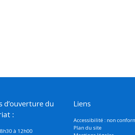
s d’ouverture du
Liens
iat :
Accessibilité : non confo
Plan du site
 8h30 à 12h00