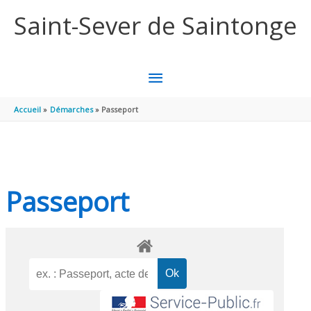
Aller au contenu
Aller au pied de page
Saint-Sever de Saintonge
MENU
PRINCIPAL
Accueil
Démarches
Passeport
Passeport