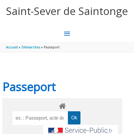
Aller au contenu
Aller au pied de page
Saint-Sever de Saintonge
MENU
PRINCIPAL
Accueil
Démarches
Passeport
Passeport