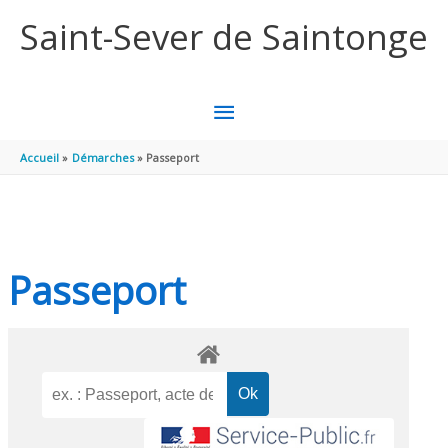
Aller au contenu
Aller au pied de page
Saint-Sever de Saintonge
MENU
PRINCIPAL
Accueil
Démarches
Passeport
Passeport