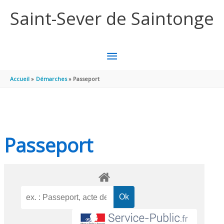
Aller au contenu
Aller au pied de page
Saint-Sever de Saintonge
MENU
PRINCIPAL
Accueil
Démarches
Passeport
Passeport