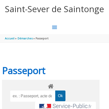
Aller au contenu
Aller au pied de page
Saint-Sever de Saintonge
MENU
PRINCIPAL
Accueil
Démarches
Passeport
Passeport