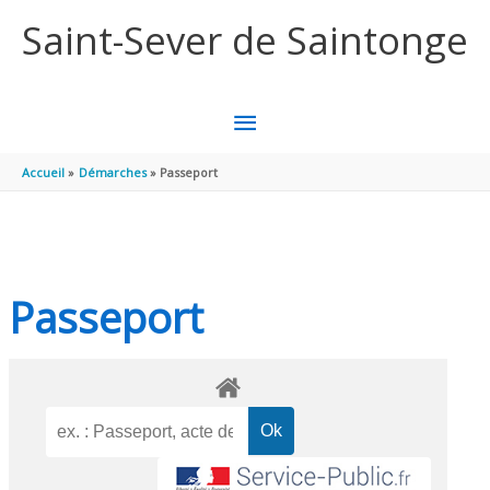
Aller au contenu
Aller au pied de page
Saint-Sever de Saintonge
MENU
PRINCIPAL
Accueil
Démarches
Passeport
Passeport