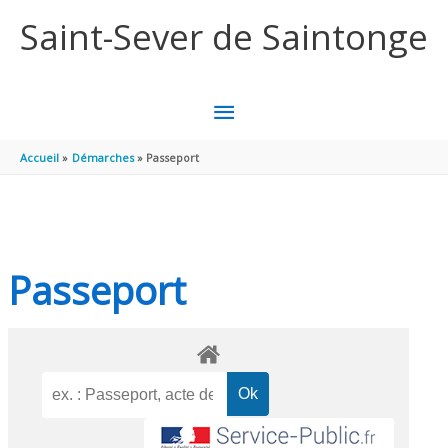
Aller au contenu
Aller au pied de page
Saint-Sever de Saintonge
MENU
PRINCIPAL
Accueil
Démarches
Passeport
Passeport