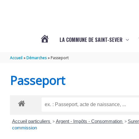
Aller au contenu
Aller au pied de page
LA COMMUNE DE SAINT-SEVER
L’ACTUALITÉ
Accueil
Démarches
Passeport
DE
Passeport
SAINT-
SEVER
Accueil particuliers
>
Argent - Impôts - Consommation
>
Sure
DE
commission