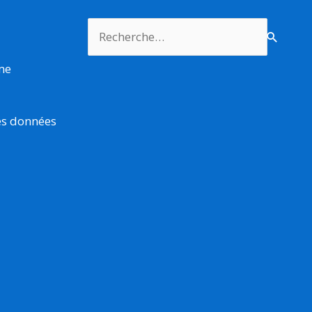
Rechercher :
rme
es données