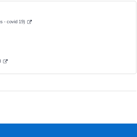
us - covid 19)
8