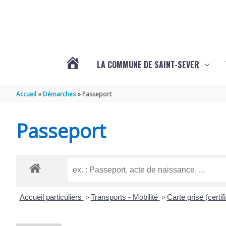
Aller au contenu
Aller au pied de page
LA COMMUNE DE SAINT-SEVER
L’ACTUALITÉ
Accueil
Démarches
Passeport
DE
Passeport
SAINT-
SEVER
Accueil particuliers
>
Transports - Mobilité
>
Carte grise (certif
DE