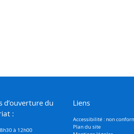
s d’ouverture du
Liens
iat :
Accessibilité : non confo
Plan du site
 8h30 à 12h00