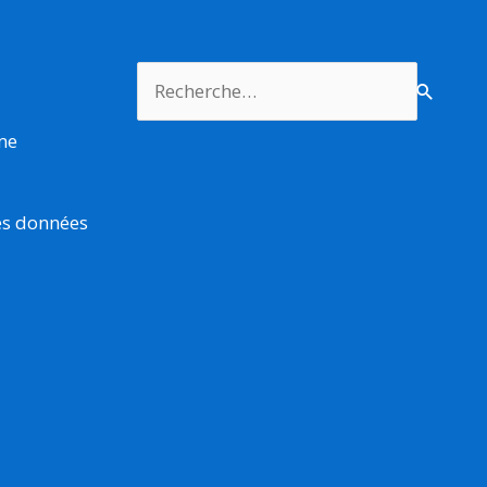
Rechercher :
rme
es données