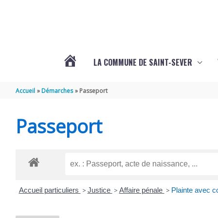
Aller au contenu
Aller au pied de page
LA COMMUNE DE SAINT-SEVER
L’ACTUALITÉ
Accueil
Démarches
Passeport
DE
Passeport
SAINT-
SEVER
Accueil particuliers
>
Justice
>
Affaire pénale
>
Plainte avec co
DE