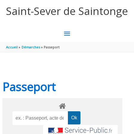
Aller au contenu
Aller au pied de page
Saint-Sever de Saintonge
MENU
PRINCIPAL
Accueil
Démarches
Passeport
Passeport