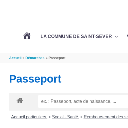
Aller au contenu
Aller au pied de page
LA COMMUNE DE SAINT-SEVER
L’ACTUALITÉ
Accueil
Démarches
Passeport
DE
Passeport
SAINT-
SEVER
Accueil particuliers
Social - Santé
Remboursement des soin
>
>
DE