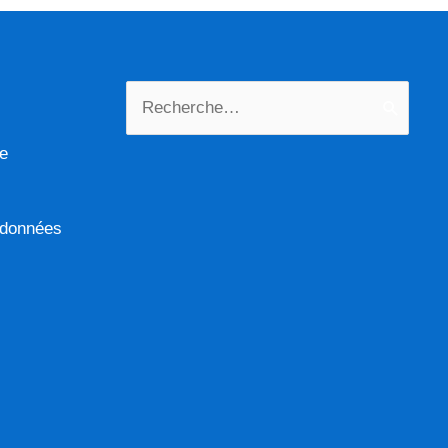
Rechercher :
me
s données