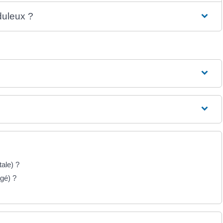
duleux ?
tale) ?
gé) ?