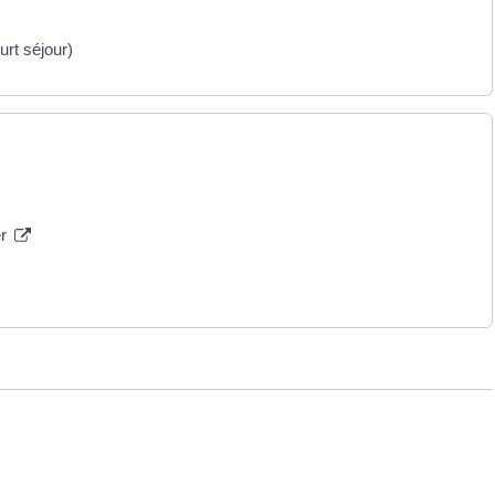
rt séjour)
er