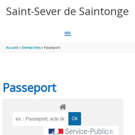
Aller au contenu
Aller au pied de page
Saint-Sever de Saintonge
MENU
PRINCIPAL
Accueil
Démarches
Passeport
Passeport