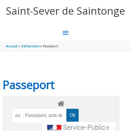
Aller au contenu
Aller au pied de page
Saint-Sever de Saintonge
MENU
PRINCIPAL
Accueil
Démarches
Passeport
Passeport