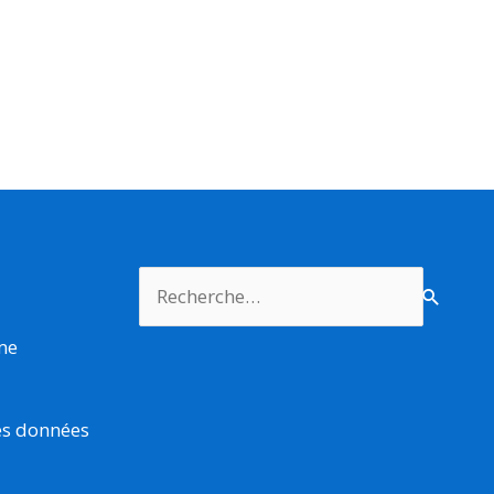
Rechercher :
rme
es données