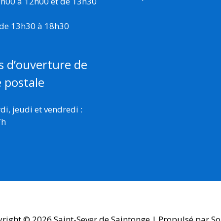
 9h00 à 12h00 et de 13h30
 de 13h30 à 18h30
s d’ouverture de
e postale
i, jeudi et vendredi :
7h
yright © 2026
Saint-Sever de Saintonge
| Propulsé par So