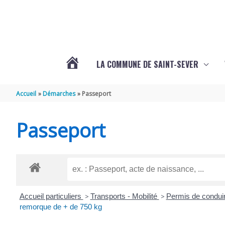
Aller au contenu
Aller au pied de page
LA COMMUNE DE SAINT-SEVER
L’ACTUALITÉ
Accueil
Démarches
Passeport
DE
Passeport
SAINT-
SEVER
Accueil particuliers
>
Transports - Mobilité
>
Permis de condui
DE
remorque de + de 750 kg