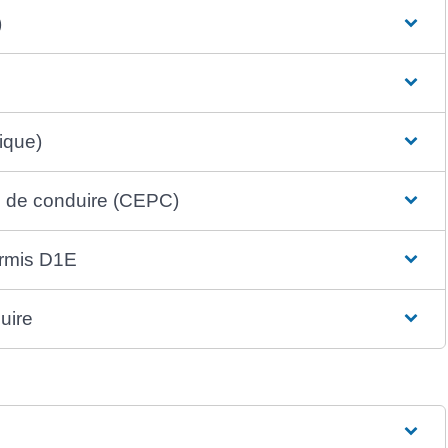
)
tique)
is de conduire (CEPC)
ermis D1E
uire