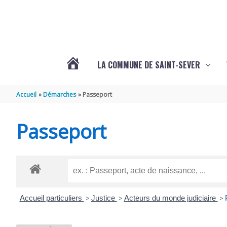
Aller au contenu
Aller au pied de page
LA COMMUNE DE SAINT-SEVER
L’ACTUALITÉ
Accueil
Démarches
Passeport
DE
Passeport
SAINT-
SEVER
Accueil particuliers
>
Justice
>
Acteurs du monde judiciaire
>
DE