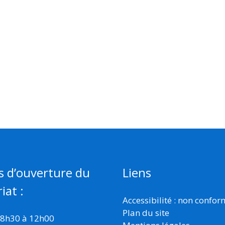
s d’ouverture du
Liens
iat :
Accessibilité : non confo
Plan du site
 8h30 à 12h00