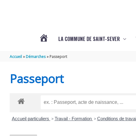
Aller au contenu
Aller au pied de page
LA COMMUNE DE SAINT-SEVER
L’ACTUALITÉ
Accueil
Démarches
Passeport
DE
Passeport
SAINT-
SEVER
Accueil particuliers
>
Travail - Formation
>
Conditions de travai
DE