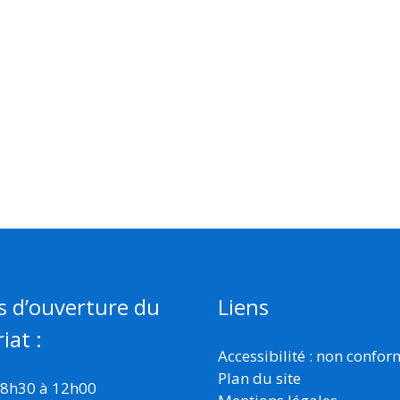
s d’ouverture du
Liens
iat :
Accessibilité : non confo
Plan du site
 8h30 à 12h00