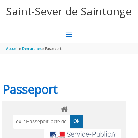
Aller au contenu
Aller au pied de page
Saint-Sever de Saintonge
MENU
PRINCIPAL
Accueil
Démarches
Passeport
Passeport