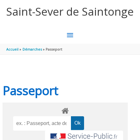
Aller au contenu
Aller au pied de page
Saint-Sever de Saintonge
MENU
PRINCIPAL
Accueil
Démarches
Passeport
Passeport