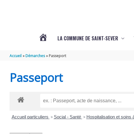
Aller au contenu
Aller au pied de page
LA COMMUNE DE SAINT-SEVER
L’ACTUALITÉ
Accueil
Démarches
Passeport
DE
Passeport
SAINT-
SEVER
Accueil particuliers
>
Social - Santé
>
Hospitalisation et soins
DE