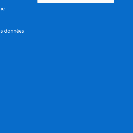
rme
es données