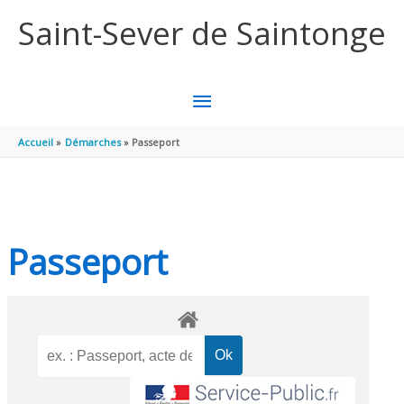
Aller au contenu
Aller au pied de page
Saint-Sever de Saintonge
MENU
PRINCIPAL
Accueil
Démarches
Passeport
Passeport