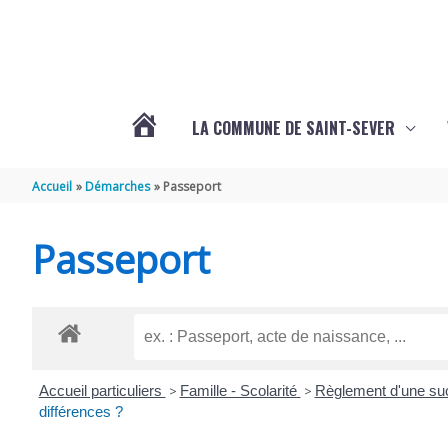
Aller au contenu
Aller au pied de page
LA COMMUNE DE SAINT-SEVER
L’ACTUALITÉ
Accueil
Démarches
Passeport
DE
Passeport
SAINT-
SEVER
Accueil particuliers
>
Famille - Scolarité
>
Règlement d'une s
DE
différences ?