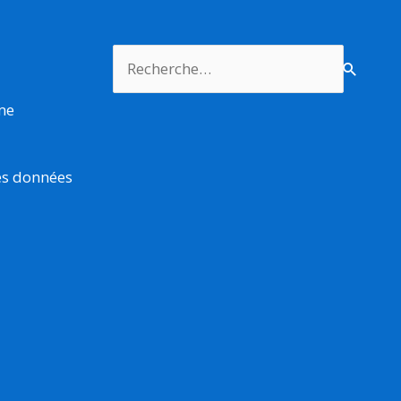
Rechercher :
rme
es données