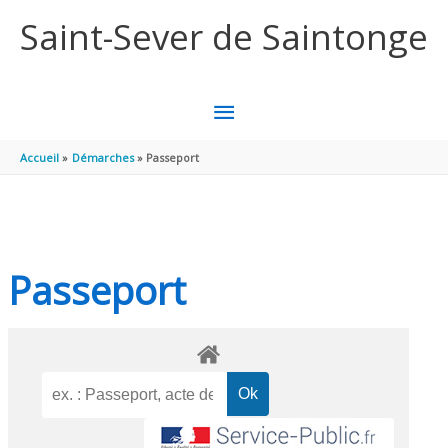
Aller au contenu
Aller au pied de page
Saint-Sever de Saintonge
MENU
PRINCIPAL
Accueil
Démarches
Passeport
Passeport