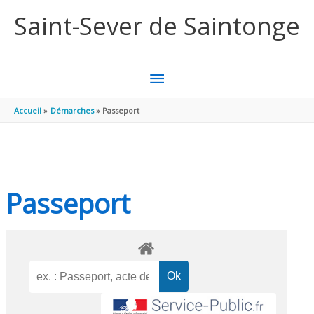
Aller au contenu
Aller au pied de page
Saint-Sever de Saintonge
MENU
PRINCIPAL
Accueil
Démarches
Passeport
Passeport