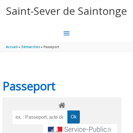
Aller au contenu
Aller au pied de page
Saint-Sever de Saintonge
MENU
PRINCIPAL
Accueil
Démarches
Passeport
Passeport