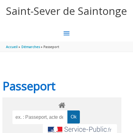
Aller au contenu
Aller au pied de page
Saint-Sever de Saintonge
MENU
PRINCIPAL
Accueil
Démarches
Passeport
Passeport