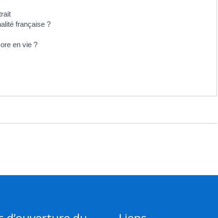
rait
alité française ?
ore en vie ?
s d’ouverture du
Liens