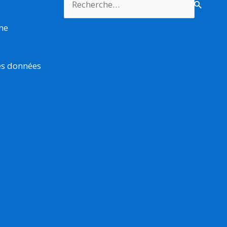
rme
es données