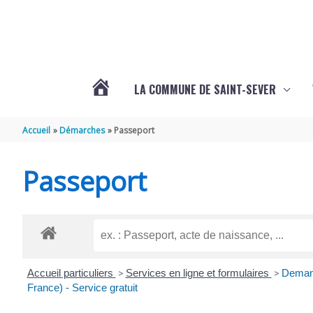
Aller au contenu
Aller au pied de page
LA COMMUNE DE SAINT-SEVER
L’ACTUALITÉ
Accueil
Démarches
Passeport
DE
Passeport
SAINT-
SEVER
Accueil particuliers
>
Services en ligne et formulaires
>
Demand
DE
France) - Service gratuit