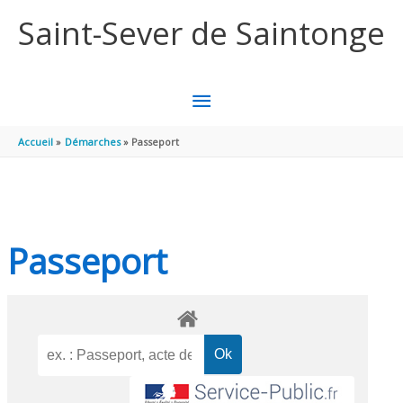
Aller au contenu
Aller au pied de page
Saint-Sever de Saintonge
MENU
PRINCIPAL
Accueil
Démarches
Passeport
Passeport