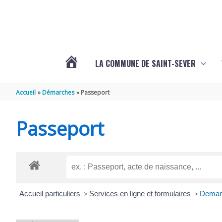
Aller au contenu
Aller au pied de page
LA COMMUNE DE SAINT-SEVER
L’ACTUALITÉ
Accueil
Démarches
Passeport
DE
Passeport
SAINT-
SEVER
Accueil particuliers
>
Services en ligne et formulaires
>
Demand
DE