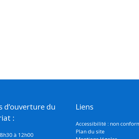
s d’ouverture du
Liens
iat :
Accessibilité : non confo
Plan du site
 8h30 à 12h00