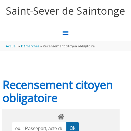
Aller au contenu
Aller au pied de page
Saint-Sever de Saintonge
MENU
PRINCIPAL
Accueil
Démarches
Recensement citoyen obligatoire
Recensement citoyen
obligatoire