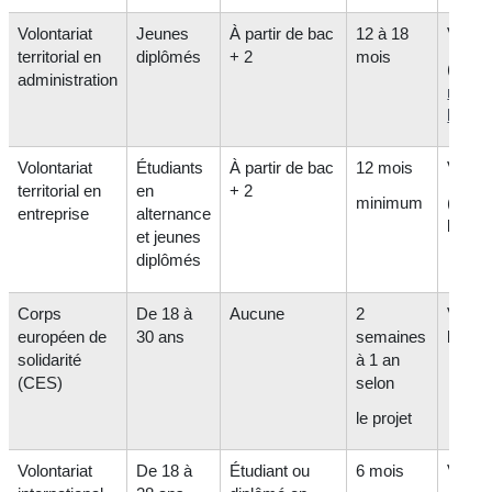
Volontariat
Jeunes
À partir de bac
12 à 18
Variab
territorial en
diplômés
+ 2
mois
(au mo
administration
mini
légal
)
Volontariat
Étudiants
À partir de bac
12 mois
Variab
territorial en
en
+ 2
minimum
(+ su
entreprise
alternance
logem
et jeunes
diplômés
Corps
De 18 à
Aucune
2
Variab
européen de
30 ans
semaines
le pay
solidarité
à 1 an
(CES)
selon
le projet
Volontariat
De 18 à
Étudiant ou
6 mois
Variab