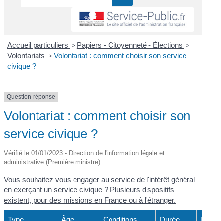
Accueil particuliers
>
Papiers - Citoyenneté - Élections
>
Volontariats
>
Volontariat : comment choisir son service
civique ?
Question-réponse
Volontariat : comment choisir son
service civique ?
Vérifié le 01/01/2023 - Direction de l'information légale et
administrative (Première ministre)
Vous souhaitez vous engager au service de l'intérêt général
en exerçant un service civique
? Plusieurs dispositifs
existent, pour des missions en France ou à l'étranger.
Type
Âge
Conditions
Durée
Indem