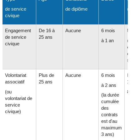
de service
de diplôme
(mens
civique
Engagement
De 16 à
Aucune
6 mois
541,1
de service
25 ans
à 1 an
(+
111
civique
en ca
difficu
social
Volontariat
Plus de
Aucune
6 mois
Entre
associatif
25 ans
123,1
à 2 ans
(ou
824,8
(la durée
volontariat de
cumulée
service
des
civique)
contrats
est d'au
maximum
3 ans)