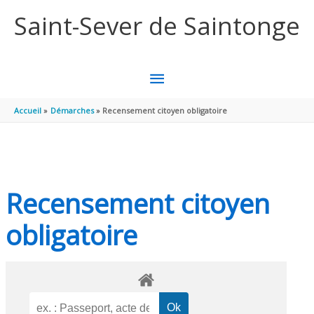
Aller au contenu
Aller au pied de page
Saint-Sever de Saintonge
MENU
PRINCIPAL
Accueil
Démarches
Recensement citoyen obligatoire
Recensement citoyen
obligatoire