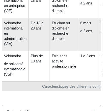
international
28 ans
diplômé en
à 2 ans
selon 
en entreprise
recherche
(VIE)
d'emploi
Volontariat
De 18 à
Étudiant ou
6 mois
Variab
international
28 ans
diplômé en
à 2 ans
selon 
en
recherche
administration
d'emploi
(VIA)
Volontariat
Plus de
Être sans
1 à 2 ans
Variab
18 ans
activité
de solidarité
selon 
professionnelle
internationale
(mini
(VSI)
100 €
Caractéristiques des différents contrats de