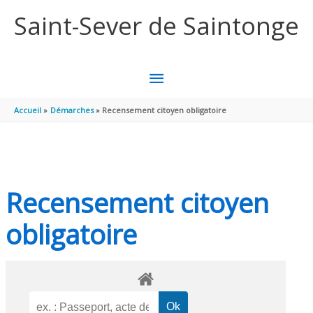
Aller au contenu
Aller au pied de page
Saint-Sever de Saintonge
MENU
PRINCIPAL
Accueil
Démarches
Recensement citoyen obligatoire
Recensement citoyen
obligatoire