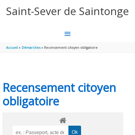
Aller au contenu
Aller au pied de page
Saint-Sever de Saintonge
MENU
PRINCIPAL
Accueil
Démarches
Recensement citoyen obligatoire
Recensement citoyen
obligatoire