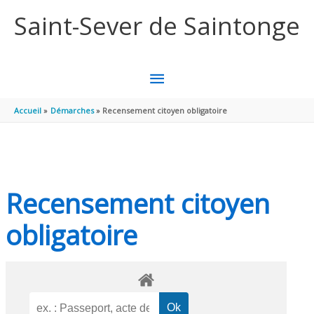
Aller au contenu
Aller au pied de page
Saint-Sever de Saintonge
MENU
PRINCIPAL
Accueil
Démarches
Recensement citoyen obligatoire
Recensement citoyen
obligatoire