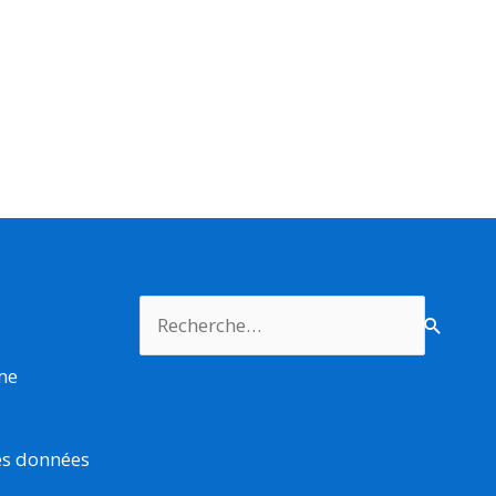
Rechercher :
rme
es données