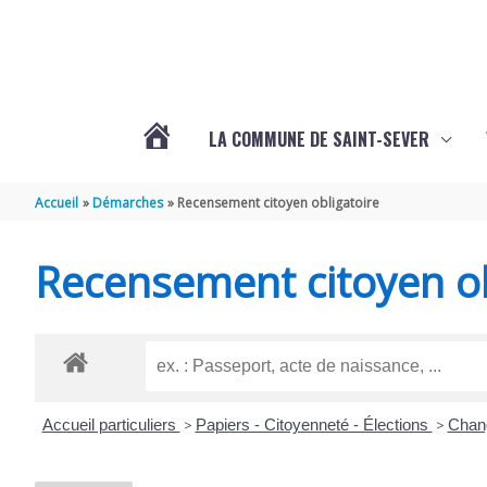
Aller au contenu
Aller au pied de page
LA COMMUNE DE SAINT-SEVER
L’ACTUALITÉ
Accueil
Démarches
Recensement citoyen obligatoire
DE
Recensement citoyen ob
SAINT-
SEVER
Accueil particuliers
>
Papiers - Citoyenneté - Élections
>
Chang
DE