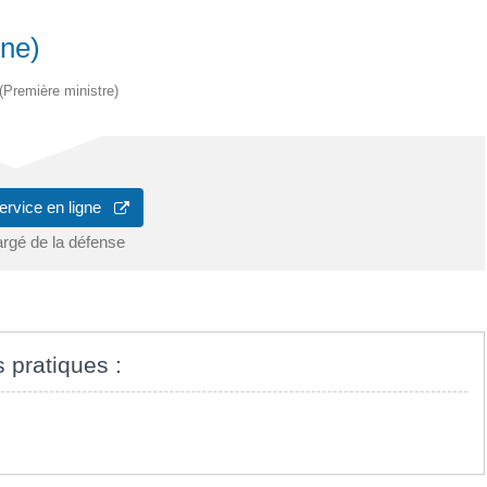
gne)
 (Première ministre)
ervice en ligne
argé de la défense
s pratiques :