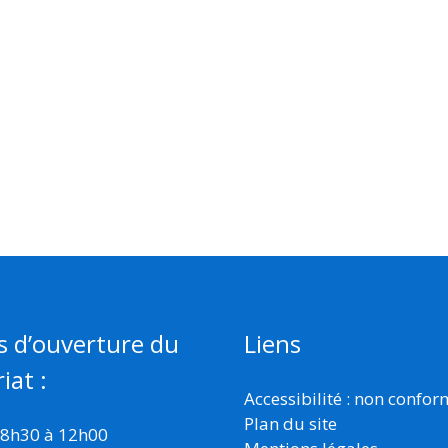
s d’ouverture du
Liens
iat :
Accessibilité : non confo
Plan du site
 8h30 à 12h00