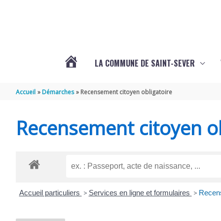
Aller au contenu
Aller au pied de page
LA COMMUNE DE SAINT-SEVER
L’ACTUALITÉ
Accueil
Démarches
Recensement citoyen obligatoire
DE
Recensement citoyen ob
SAINT-
SEVER
Accueil particuliers
>
Services en ligne et formulaires
>
Recens
DE