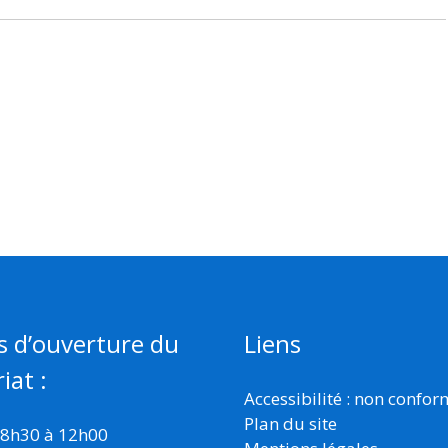
s d’ouverture du
Liens
iat :
Accessibilité : non confo
Plan du site
 8h30 à 12h00