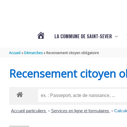
Aller au contenu
Aller au pied de page
LA COMMUNE DE SAINT-SEVER
L’ACTUALITÉ
Accueil
Démarches
Recensement citoyen obligatoire
DE
Recensement citoyen ob
SAINT-
SEVER
Accueil particuliers
>
Services en ligne et formulaires
>
Calcule
DE