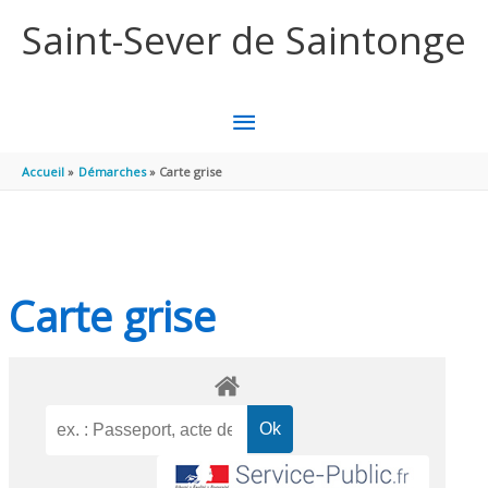
Aller au contenu
Aller au pied de page
Saint-Sever de Saintonge
MENU
PRINCIPAL
Accueil
Démarches
Carte grise
Carte grise