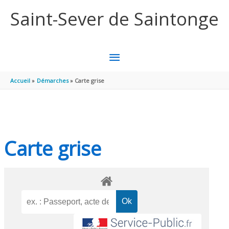
Aller au contenu
Aller au pied de page
Saint-Sever de Saintonge
MENU
PRINCIPAL
Accueil
Démarches
Carte grise
Carte grise