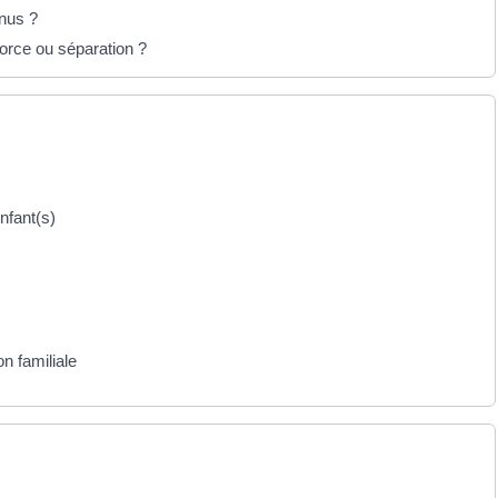
enus ?
vorce ou séparation ?
nfant(s)
n familiale