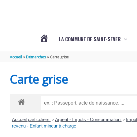
Aller au contenu
Aller au pied de page
LA COMMUNE DE SAINT-SEVER
L’ACTUALITÉ
Accueil
Démarches
Carte grise
DE
Carte grise
SAINT-
SEVER
Accueil particuliers
>
Argent - Impôts - Consommation
>
Impôt
DE
revenu - Enfant mineur à charge