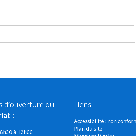
s d’ouverture du
Liens
iat :
Accessibilité : non confo
Plan du site
 8h30 à 12h00