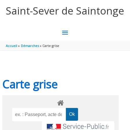
Aller au contenu
Aller au pied de page
Saint-Sever de Saintonge
MENU
PRINCIPAL
Accueil
Démarches
Carte grise
Carte grise