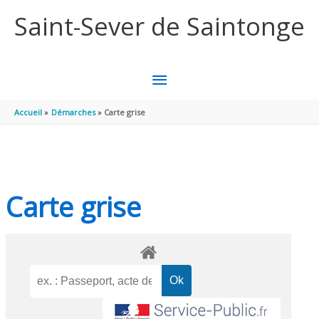
Aller au contenu
Aller au pied de page
Saint-Sever de Saintonge
MENU
PRINCIPAL
Accueil
Démarches
Carte grise
Carte grise