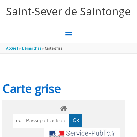
Aller au contenu
Aller au pied de page
Saint-Sever de Saintonge
MENU
PRINCIPAL
Accueil
Démarches
Carte grise
Carte grise