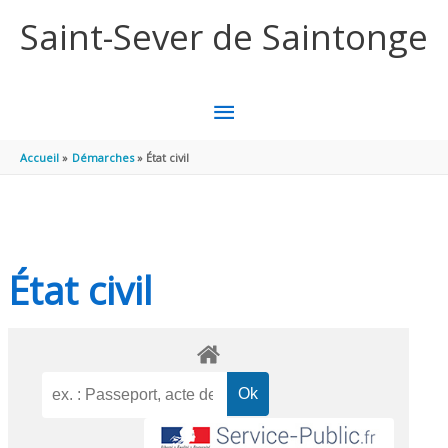
Aller au contenu
Aller au pied de page
Saint-Sever de Saintonge
MENU
PRINCIPAL
Accueil
Démarches
État civil
État civil