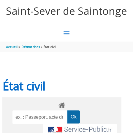
Aller au contenu
Aller au pied de page
Saint-Sever de Saintonge
MENU
PRINCIPAL
Accueil
Démarches
État civil
État civil