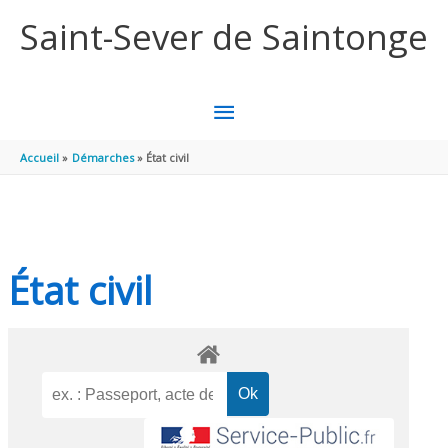
Aller au contenu
Aller au pied de page
Saint-Sever de Saintonge
MENU
PRINCIPAL
Accueil
Démarches
État civil
État civil